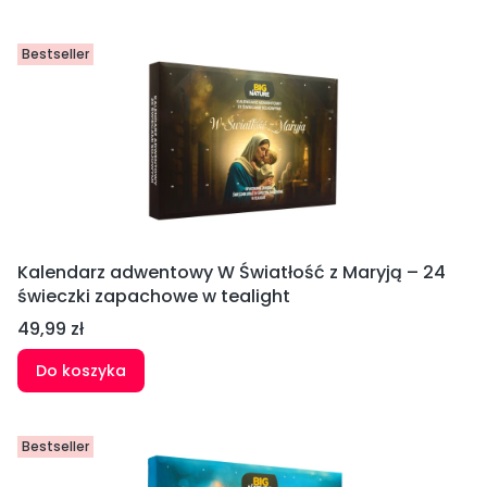
Bestseller
Kalendarz adwentowy W Światłość z Maryją – 24
świeczki zapachowe w tealight
Cena
49,99 zł
Do koszyka
Bestseller