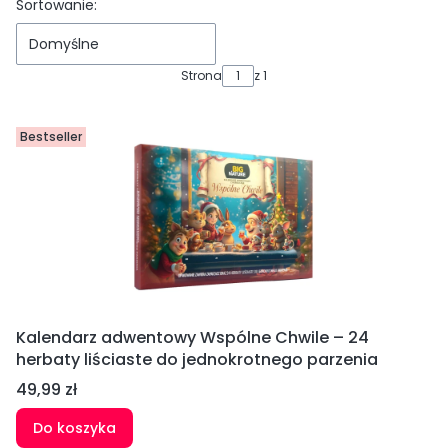
Lista produktów
Sortowanie:
Domyślne
Strona
z 1
Bestseller
Kalendarz adwentowy Wspólne Chwile – 24
herbaty liściaste do jednokrotnego parzenia
Cena
49,99 zł
Do koszyka