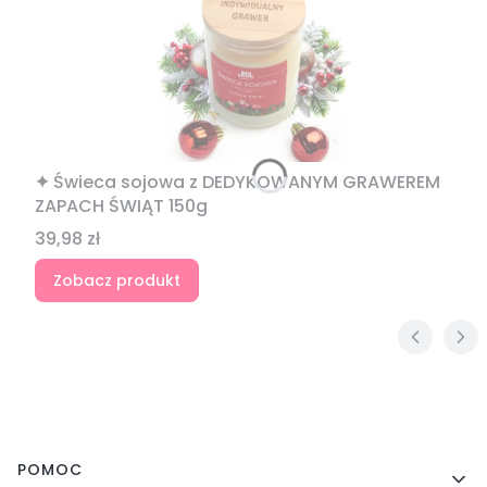
✦ Świeca sojowa z DEDYKOWANYM GRAWEREM
ZAPACH ŚWIĄT 150g
Cena
39,98 zł
Zobacz produkt
Linki w stopce
POMOC