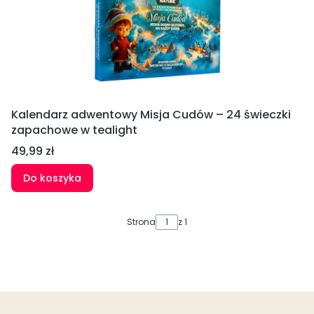
Kalendarz adwentowy Misja Cudów – 24 świeczki
zapachowe w tealight
Cena
49,99 zł
Do koszyka
Strona
z 1