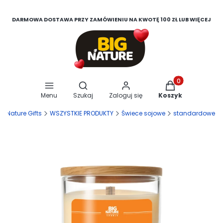
DARMOWA DOSTAWA PRZY ZAMÓWIENIU NA KWOTĘ 100 ZŁ LUB WIĘCEJ
Otwórz wyszukiwarkę
Produkty w koszy
Menu
Szukaj
Zaloguj się
Koszyk
ig Nature Gifts
WSZYSTKIE PRODUKTY
Świece sojowe
standardowe