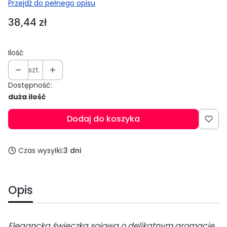
Przejdź do pełnego opisu
Cena
38,44 zł
Ilość
szt.
Dostępność:
duża ilość
Dodaj do koszyka
Czas wysyłki:
3 dni
Opis
Elegancka świeczka sojowa o delikatnym aromacie