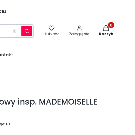
CEJ
Produkty w kos
Wyczyść
Szukaj
Ulubione
Zaloguj się
Koszyk
ontakt
owy insp. MADEMOISELLE
je: 0)