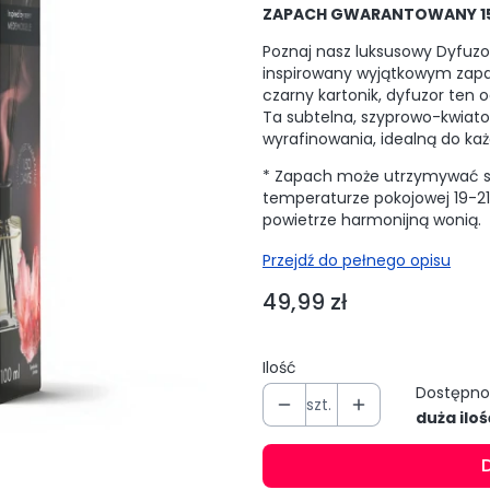
ZAPACH GWARANTOWANY 15
Poznaj nasz luksusowy Dyfuz
inspirowany wyjątkowym zap
czarny kartonik, dyfuzor ten 
Ta subtelna, szyprowo-kwiato
wyrafinowania, idealną do ka
* Zapach może utrzymywać się
temperaturze pokojowej 19-21
powietrze harmonijną wonią.
Przejdź do pełnego opisu
Cena
49,99 zł
Ilość
Dostępno
szt.
duża iloś