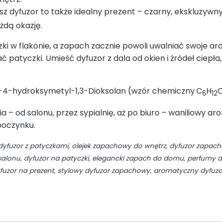
z dyfuzor to także idealny prezent – czarny, ekskluzywny
dą okazję.
i w flakonie, a zapach zacznie powoli uwalniać swoje ar
 patyczki. Umieść dyfuzor z dala od okien i źródeł ciepła
o-4-hydroksymetyl-1,3-Dioksolan (wzór chemiczny
C
H
6
12
– od salonu, przez sypialnię, aż po biuro – waniliowy ar
poczynku.
fuzor z patyczkami, olejek zapachowy do wnętrz, dyfuzor zapach
lonu, dyfuzor na patyczki, elegancki zapach do domu, perfumy do
yfuzor na prezent, stylowy dyfuzor zapachowy, aromatyczny dyfuzo