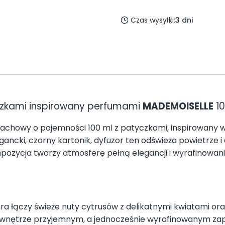
Czas wysyłki:
3 dni
zkami inspirowany perfumami
MADEMOISELLE
10
apachowy o pojemności 100 ml z patyczkami, inspirowan
cki, czarny kartonik, dyfuzor ten odświeża powietrze i
ozycja tworzy atmosferę pełną elegancji i wyrafinowani
a łączy świeże nuty cytrusów z delikatnymi kwiatami or
 wnętrze przyjemnym, a jednocześnie wyrafinowanym zapa