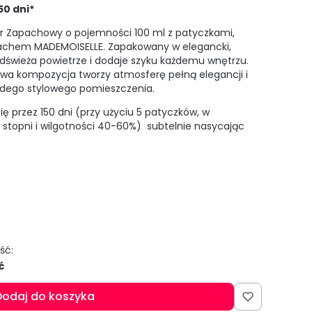
0 dni*
or Zapachowy o pojemności 100 ml z patyczkami,
achem MADEMOISELLE. Zapakowany w elegancki,
odświeża powietrze i dodaje szyku każdemu wnętrzu.
wa kompozycja tworzy atmosferę pełną elegancji i
żdego stylowego pomieszczenia.
 przez 150 dni (przy użyciu 5 patyczków, w
 stopni i wilgotności 40-60%) subtelnie nasycając
ść:
ć
Dodaj do koszyka