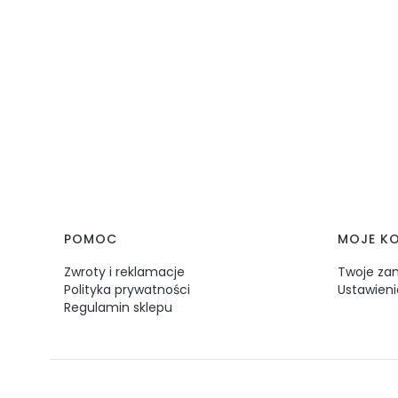
Linki w stopce
POMOC
MOJE K
Zwroty i reklamacje
Twoje za
Polityka prywatności
Ustawieni
Regulamin sklepu