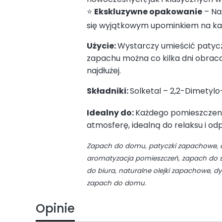
⭐
Ekskluzywne opakowanie
– Nas
się wyjątkowym upominkiem na każ
Użycie:
Wystarczy umieścić patyczk
zapachu można co kilka dni obracać
najdłużej.
Składniki:
Solketal – 2,2-Dimetyl
Idealny do:
Każdego pomieszczenia 
atmosferę, idealną do relaksu i od
Zapach do domu, patyczki zapachowe, dy
aromatyzacja pomieszczeń, zapach do sa
do biura, naturalne olejki zapachowe, d
zapach do domu.
Opinie