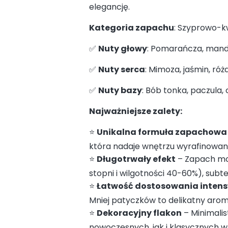
elegancję.
Kategoria zapachu
: Szyprowo-k
✅
Nuty głowy
: Pomarańcza, mand
✅
Nuty serca
: Mimoza, jaśmin, róż
✅
Nuty bazy
: Bób tonka, paczula,
Najważniejsze zalety:
⭐
Unikalna formuła zapachowa
która nadaje wnętrzu wyrafinowan
⭐
Długotrwały efekt
– Zapach moż
stopni i wilgotności 40-60%), subt
⭐
Łatwość dostosowania inten
Mniej patyczków to delikatny aroma
⭐
Dekoracyjny flakon
– Minimalis
nowoczesnych, jak i klasycznych w