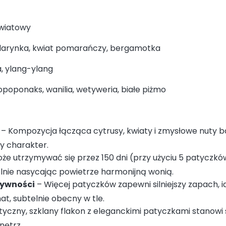
wiatowy
arynka, kwiat pomarańczy, bergamotka
a, ylang-ylang
 opoponaks, wanilia, wetyweria, białe piżmo
– Kompozycja łącząca cytrusy, kwiaty i zmysłowe nuty 
y charakter.
e utrzymywać się przez 150 dni (przy użyciu 5 patyczkó
elnie nasycając powietrze harmonijną wonią.
sywności
– Więcej patyczków zapewni silniejszy zapach, i
t, subtelnie obecny w tle.
tyczny, szklany flakon z eleganckimi patyczkami stanowi
nętrz.