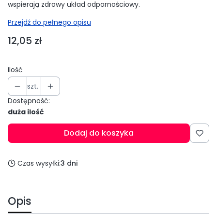
wspierają zdrowy układ odpornościowy.
Przejdź do pełnego opisu
Cena
12,05 zł
Ilość
szt.
Dostępność:
duża ilość
Dodaj do koszyka
Czas wysyłki:
3 dni
Opis