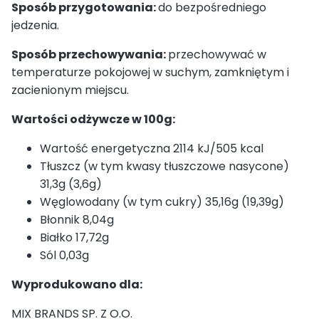
Sposób przygotowania:
do bezpośredniego
jedzenia.
Sposób przechowywania:
przechowywać w
temperaturze pokojowej w suchym, zamkniętym i
zacienionym miejscu.
Wartości odżywcze w 100g:
Wartość energetyczna 2114 kJ/505 kcal
Tłuszcz (w tym kwasy tłuszczowe nasycone)
31,3g (3,6g)
Węglowodany (w tym cukry) 35,16g (19,39g)
Błonnik 8,04g
Białko 17,72g
Sól 0,03g
Wyprodukowano dla:
MIX BRANDS SP. Z O.O.