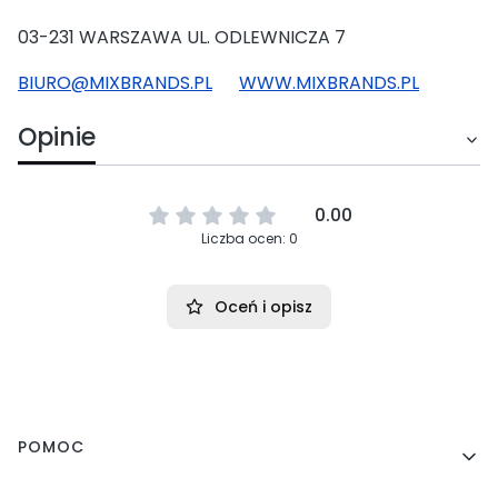
03-231 WARSZAWA UL. ODLEWNICZA 7
BIURO@MIXBRANDS.PL
WWW.MIXBRANDS.PL
Opinie
0.00
Liczba ocen: 0
Oceń i opisz
Linki w stopce
POMOC