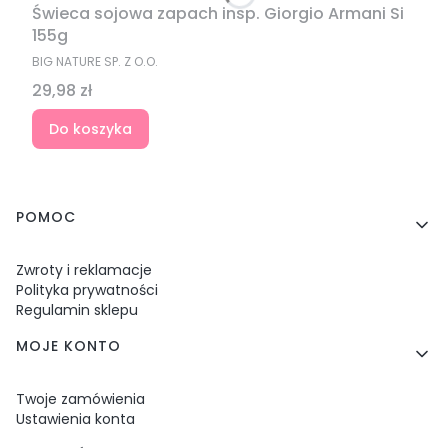
Świeca sojowa zapach insp. Giorgio Armani Si
155g
PRODUCENT
BIG NATURE SP. Z O.O.
Cena
29,98 zł
Do koszyka
Linki w stopce
POMOC
Zwroty i reklamacje
Polityka prywatności
Regulamin sklepu
MOJE KONTO
Twoje zamówienia
Ustawienia konta