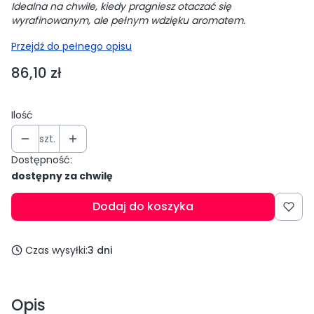
Idealna na chwile, kiedy pragniesz otaczać się
wyrafinowanym, ale pełnym wdzięku aromatem.
Przejdź do pełnego opisu
Cena
86,10 zł
Ilość
szt.
Dostępność:
dostępny za chwilę
Dodaj do koszyka
Czas wysyłki:
3 dni
Opis