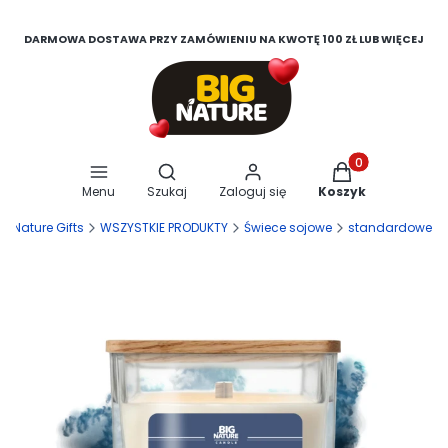
DARMOWA DOSTAWA PRZY ZAMÓWIENIU NA KWOTĘ 100 ZŁ LUB WIĘCEJ
Otwórz wyszukiwarkę
Produkty w koszy
Menu
Szukaj
Zaloguj się
Koszyk
ig Nature Gifts
WSZYSTKIE PRODUKTY
Świece sojowe
standardowe